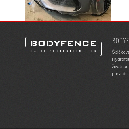
BODYF
Špičková
Hydrofób
životnos
preveden