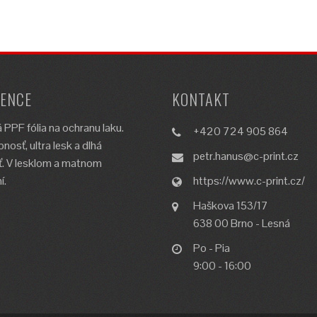
ENCE
KONTAKT
 PPF fólia na ochranu laku.
+420 724 905 864
nosť, ultra lesk a dlhá
petr.hanus@c-print.cz
ť. V lesklom a matnom
í.
https://www.c-print.cz/
Haškova 153/17
638 00 Brno - Lesná
Po - Pia
9:00 - 16:00