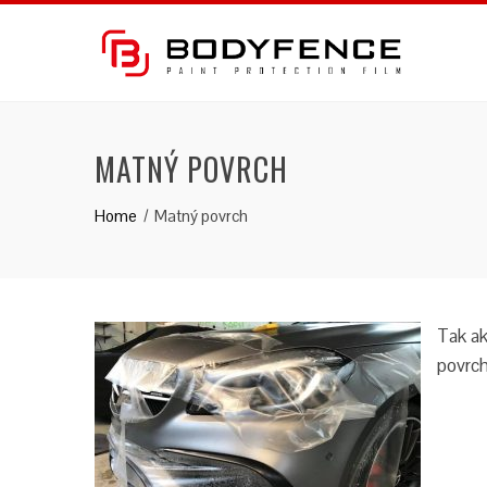
Skip
to
content
MATNÝ POVRCH
Home
Matný povrch
Tak a
povrc