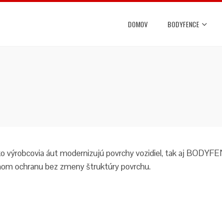
DOMOV
BODYFENCE
ko výrobcovia áut modernizujú povrchy vozidiel, tak aj B
hom ochranu bez zmeny štruktúry povrchu.