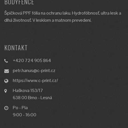
BODYFENCE
Špičková PPF fólia na ochranu laku. Hydrofóbnosť, ultra lesk a
dlhá životnosť. V lesklom a matnom prevedení.
KONTAKT
+420 724 905 864
petr.hanus@c-print.cz
https://www.c-print.cz/
Haškova 153/17
638 00 Brno - Lesná
Po - Pia
9:00 - 16:00
der