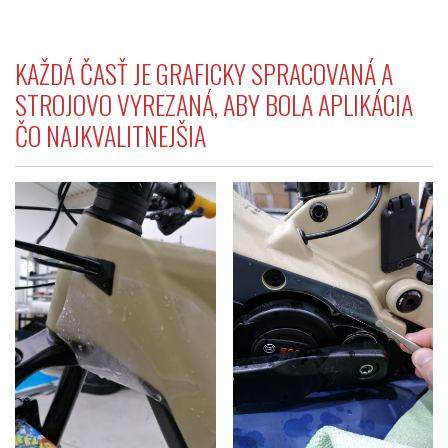
KAŽDÁ ČASŤ JE GRAFICKY SPRACOVANÁ A
STROJOVO VYREZANÁ, ABY BOLA APLIKÁCIA
ČO NAJKVALITNEJŠIA