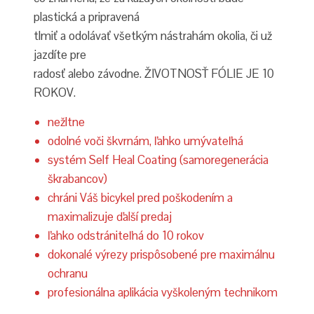
plastická a pripravená
tlmiť a odolávať všetkým nástrahám okolia, či už
jazdíte pre
radosť alebo závodne. ŽIVOTNOSŤ FÓLIE JE 10
ROKOV.
nežltne
odolné voči škvrnám, ľahko umývateľná
systém Self Heal Coating (samoregenerácia
škrabancov)
chráni Váš bicykel pred poškodením a
maximalizuje ďalší predaj
ľahko odstrániteľná do 10 rokov
dokonalé výrezy prispôsobené pre maximálnu
ochranu
profesionálna aplikácia vyškoleným technikom