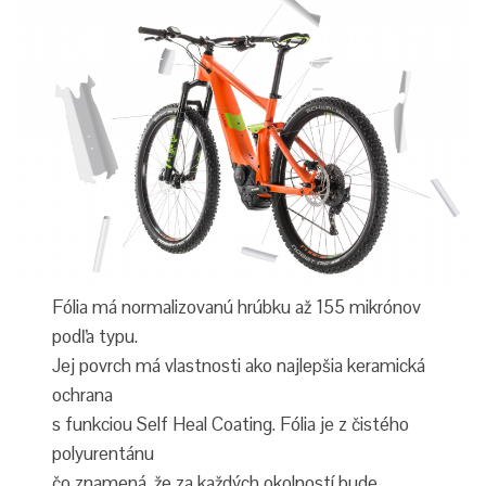
Fólia má normalizovanú hrúbku až 155 mikrónov
podľa typu.
Jej povrch má vlastnosti ako najlepšia keramická
ochrana
s funkciou Self Heal Coating. Fólia je z čistého
polyurentánu
čo znamená, že za každých okolností bude