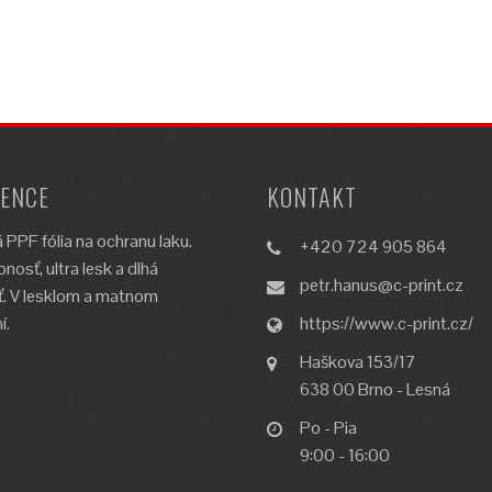
ENCE
KONTAKT
 PPF fólia na ochranu laku.
+420 724 905 864
nosť, ultra lesk a dlhá
petr.hanus@c-print.cz
ť. V lesklom a matnom
í.
https://www.c-print.cz/
Haškova 153/17
638 00 Brno - Lesná
Po - Pia
9:00 - 16:00