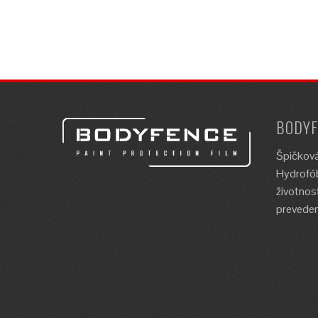
BODYF
Špičková
Hydrofób
životnos
preveden